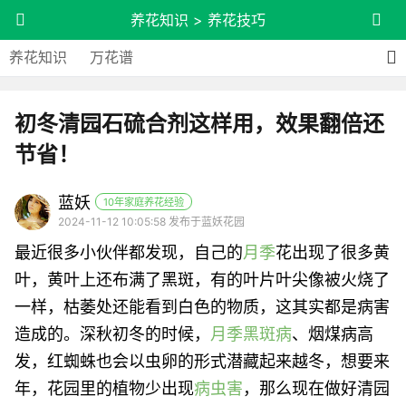
养花知识
>
养花技巧
养花知识
万花谱
初冬清园石硫合剂这样用，效果翻倍还
节省！
蓝妖
10年家庭养花经验
2024-11-12 10:05:58 发布于蓝妖花园
最近很多小伙伴都发现，自己的
月季
花出现了很多黄
叶，黄叶上还布满了黑斑，有的叶片叶尖像被火烧了
一样，枯萎处还能看到白色的物质，这其实都是病害
造成的。深秋初冬的时候，
月季黑斑病
、烟煤病高
发，红蜘蛛也会以虫卵的形式潜藏起来越冬，想要来
年，花园里的植物少出现
病虫害
，那么现在做好清园