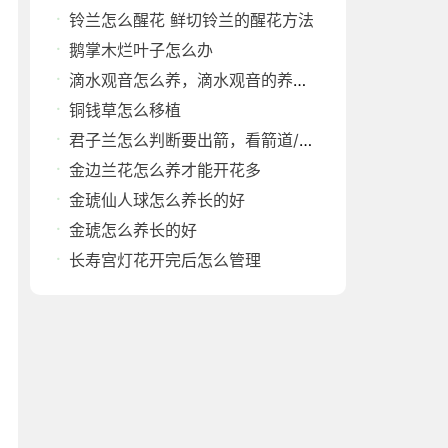
铃兰怎么醒花 鲜切铃兰的醒花方法
鹅掌木烂叶子怎么办
滴水观音怎么养，滴水观音的养殖方法和注意事项
铜钱草怎么移植
君子兰怎么判断要出箭，看箭道/看颜色/看形态
金边兰花怎么养才能开花多
金琥仙人球怎么养长的好
金琥怎么养长的好
长寿宫灯花开完后怎么管理