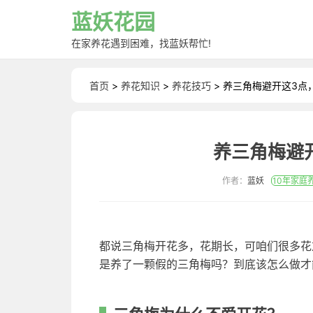
蓝妖花园
在家养花遇到困难，找蓝妖帮忙!
首页
>
养花知识
>
养花技巧
> 养三角梅避开这3点
养三角梅避
作者：
蓝妖
10年家庭
都说三角梅开花多，花期长，可咱们很多花
是养了一颗假的三角梅吗？到底该怎么做才