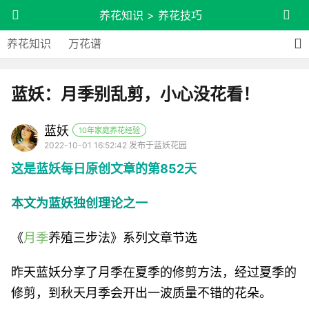
养花知识
>
养花技巧
养花知识
万花谱
蓝妖：月季别乱剪，小心没花看！
蓝妖
10年家庭养花经验
2022-10-01 16:52:42 发布于蓝妖花园
这是蓝妖每日原创文章的第852天
本文为蓝妖独创理论之一
《
月季
养殖三步法》系列文章节选
昨天蓝妖分享了月季在夏季的修剪方法，经过夏季的
修剪，到秋天月季会开出一波质量不错的花朵。