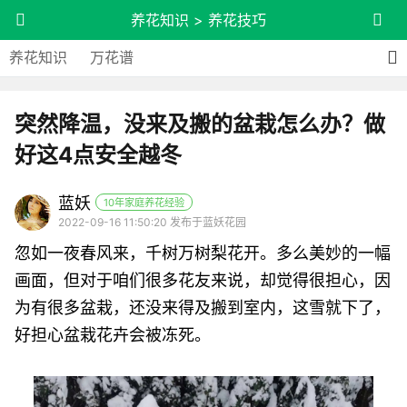
养花知识
>
养花技巧
养花知识
万花谱
突然降温，没来及搬的盆栽怎么办？做
好这4点安全越冬
蓝妖
10年家庭养花经验
2022-09-16 11:50:20 发布于蓝妖花园
忽如一夜春风来，千树万树梨花开。多么美妙的一幅
画面，但对于咱们很多花友来说，却觉得很担心，因
为有很多盆栽，还没来得及搬到室内，这雪就下了，
好担心盆栽花卉会被冻死。