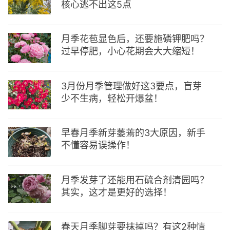
核心逃不出这5点
月季花苞显色后，还要施磷钾肥吗？
过早停肥，小心花期会大大缩短！
3月份月季管理做好这3要点，盲芽
少不生病，轻松开爆盆！
早春月季新芽萎蔫的3大原因，新手
不懂容易误操作！
月季发芽了还能用石硫合剂清园吗？
其实，这才是更好的选择！
春天月季脚芽要抹掉吗？有这2种情