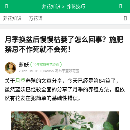
养花知识
>
养花技巧
养花知识
万花谱
月季换盆后慢慢枯萎了怎么回事？施肥
禁忌不作死就不会死！
蓝妖
10年家庭养花经验
2022-09-01 10:49:55 发布于蓝妖花园
关于
月季
养殖的文章分享，今天已经是第84篇了，
虽然蓝妖已经较全面的分享了月季的养殖方法，但依
然有花友在犯简单的基础性错误。