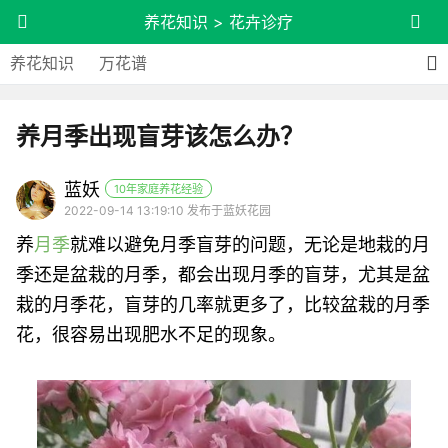
养花知识
>
花卉诊疗
养花知识
万花谱
养月季出现盲芽该怎么办？
蓝妖
10年家庭养花经验
2022-09-14 13:19:10 发布于蓝妖花园
养
月季
就难以避免月季盲芽的问题，无论是地栽的月
季还是盆栽的月季，都会出现月季的盲芽，尤其是盆
栽的月季花，盲芽的几率就更多了，比较盆栽的月季
花，很容易出现肥水不足的现象。